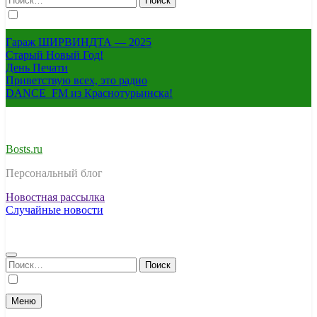
Гараж ШИРВИНДТА — 2025
Старый Новый Год!
День Печати
Приветствую всех, это радио
DANCE_FM из Краснотурьинска!
Bosts.ru
Персональный блог
Новостная рассылка
Случайные новости
Найти:
Меню