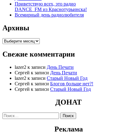
Приветствую всех, это радио
DANCE_FM из Краснотурьинска!
Всемирный день радиолюбителя
Архивы
Архивы
Свежие комментарии
lazer2
к записи
День Печати
Сергей
к записи
День Печати
lazer2
к записи
Старый Новый Год
Сергей
к записи
Блогов больше нет?!
Сергей
к записи
Старый Новый Год
ДОНАТ
Найти:
Реклама