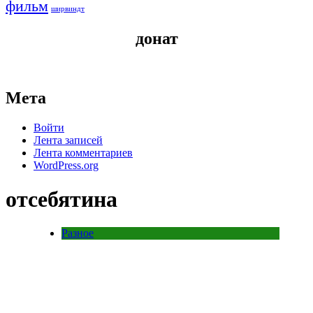
фильм
ширвиндт
донат
Мета
Войти
Лента записей
Лента комментариев
WordPress.org
отсебятина
Разное