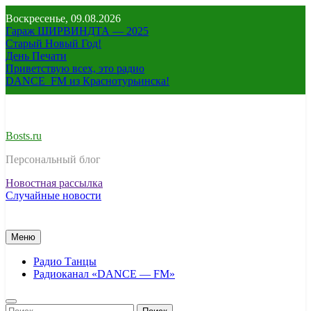
Перейти
Воскресенье, 09.08.2026
к
Гараж ШИРВИНДТА — 2025
содержимому
Старый Новый Год!
День Печати
Приветствую всех, это радио
DANCE_FM из Краснотурьинска!
Bosts.ru
Персональный блог
Новостная рассылка
Случайные новости
Меню
Радио Танцы
Радиоканал «DANCE — FM»
Найти: