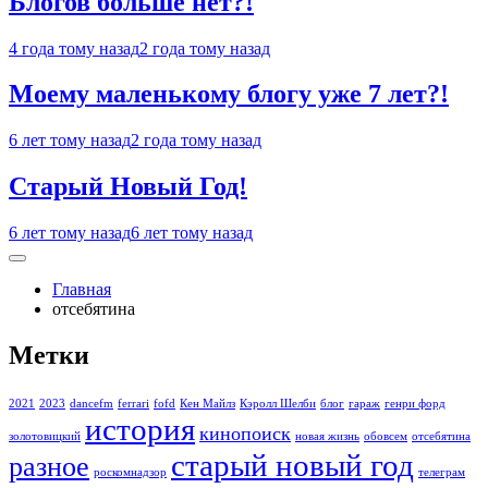
Блогов больше нет?!
4 года тому назад
2 года тому назад
Моему маленькому блогу уже 7 лет?!
6 лет тому назад
2 года тому назад
Старый Новый Год!
6 лет тому назад
6 лет тому назад
Главная
отсебятина
Метки
2021
2023
dancefm
ferrari
fofd
Кен Майлз
Кэролл Шелби
блог
гараж
генри форд
история
кинопоиск
золотовицкий
новая жизнь
обовсем
отсебятина
старый новый год
разное
роскомнадзор
телеграм