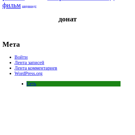
фильм
ширвиндт
донат
Мета
Войти
Лента записей
Лента комментариев
WordPress.org
Сеть