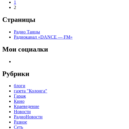
1
2
Страницы
Радио Танцы
Радиоканал «DANCE — FM»
Мои социалки
telegram
Рубрики
блоги
газета "Колонга"
Гараж
Кино
Краеведение
Новости
РадиоНовости
Разное
Сеть