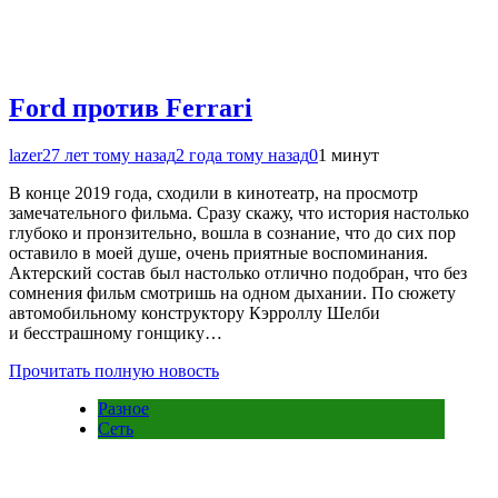
Ford против Ferrari
lazer2
7 лет тому назад
2 года тому назад
0
1 минут
В конце 2019 года, сходили в кинотеатр, на просмотр
замечательного фильма. Сразу скажу, что история настолько
глубоко и пронзительно, вошла в сознание, что до сих пор
оставило в моей душе, очень приятные воспоминания.
Актерский состав был настолько отлично подобран, что без
сомнения фильм смотришь на одном дыхании. По сюжету
автомобильному конструктору Кэрроллу Шелби
и бесстрашному гонщику…
Прочитать полную новость
Разное
Сеть