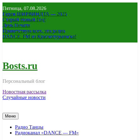
Перейти
Пятница, 07.08.2026
к
Гараж ШИРВИНДТА — 2025
содержимому
Старый Новый Год!
День Печати
Приветствую всех, это радио
DANCE_FM из Краснотурьинска!
Bosts.ru
Персональный блог
Новостная рассылка
Случайные новости
Меню
Радио Танцы
Радиоканал «DANCE — FM»