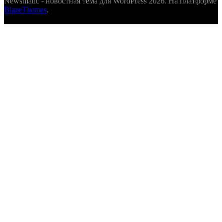
Newsmatic - новостная тема для WordPress 2026. На платформе
BlazeThemes
.