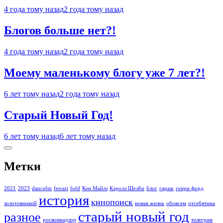
4 года тому назад
2 года тому назад
Блогов больше нет?!
4 года тому назад
2 года тому назад
Моему маленькому блогу уже 7 лет?!
6 лет тому назад
2 года тому назад
Старый Новый Год!
6 лет тому назад
6 лет тому назад
Метки
2021
2023
dancefm
ferrari
fofd
Кен Майлз
Кэролл Шелби
блог
гараж
генри форд
история
кинопоиск
золотовицкий
новая жизнь
обовсем
отсебятина
старый новый год
разное
роскомнадзор
телеграм