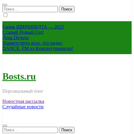
Найти:
Гараж ШИРВИНДТА — 2025
Старый Новый Год!
День Печати
Приветствую всех, это радио
DANCE_FM из Краснотурьинска!
Bosts.ru
Персональный блог
Новостная рассылка
Случайные новости
Найти: