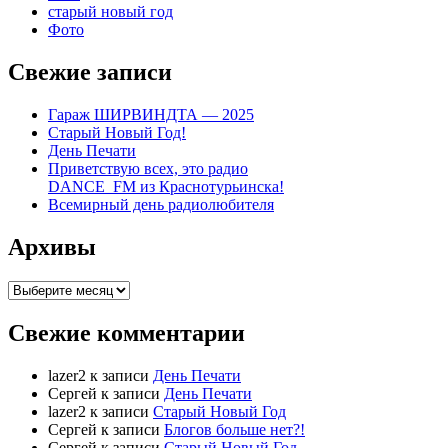
старый новый год
Фото
Свежие записи
Гараж ШИРВИНДТА — 2025
Старый Новый Год!
День Печати
Приветствую всех, это радио
DANCE_FM из Краснотурьинска!
Всемирный день радиолюбителя
Архивы
Архивы
Свежие комментарии
lazer2
к записи
День Печати
Сергей
к записи
День Печати
lazer2
к записи
Старый Новый Год
Сергей
к записи
Блогов больше нет?!
Сергей
к записи
Старый Новый Год