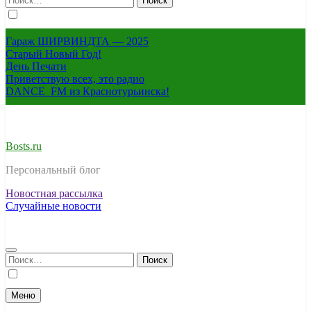
Гараж ШИРВИНДТА — 2025
Старый Новый Год!
День Печати
Приветствую всех, это радио
DANCE_FM из Краснотурьинска!
Bosts.ru
Персональный блог
Новостная рассылка
Случайные новости
Найти:
Меню