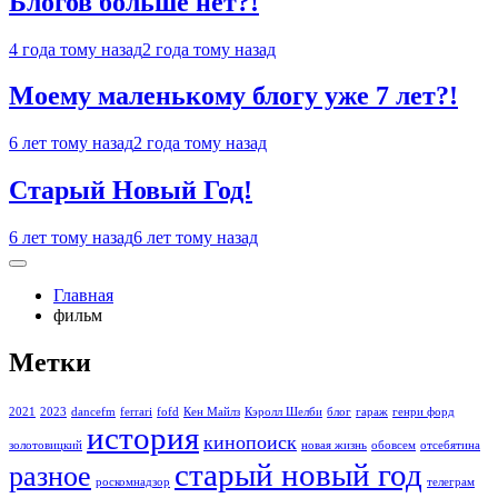
Блогов больше нет?!
4 года тому назад
2 года тому назад
Моему маленькому блогу уже 7 лет?!
6 лет тому назад
2 года тому назад
Старый Новый Год!
6 лет тому назад
6 лет тому назад
Главная
фильм
Метки
2021
2023
dancefm
ferrari
fofd
Кен Майлз
Кэролл Шелби
блог
гараж
генри форд
история
кинопоиск
золотовицкий
новая жизнь
обовсем
отсебятина
старый новый год
разное
роскомнадзор
телеграм