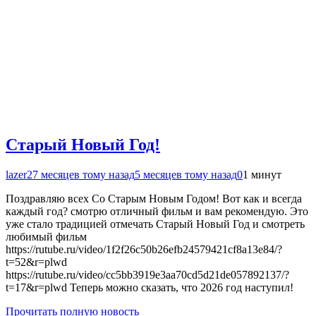
Старый Новый Год!
lazer2
7 месяцев тому назад
5 месяцев тому назад
0
1 минут
Поздравляю всех Со Старым Новым Годом! Вот как и всегда
каждый год? смотрю отличный фильм и вам рекомендую. Это
уже стало традицией отмечать Старый Новый Год и смотреть
любимый фильм
https://rutube.ru/video/1f2f26c50b26efb24579421cf8a13e84/?
t=52&r=plwd
https://rutube.ru/video/cc5bb3919e3aa70cd5d21de057892137/?
t=17&r=plwd Теперь можно сказать, что 2026 год наступил!
Прочитать полную новость