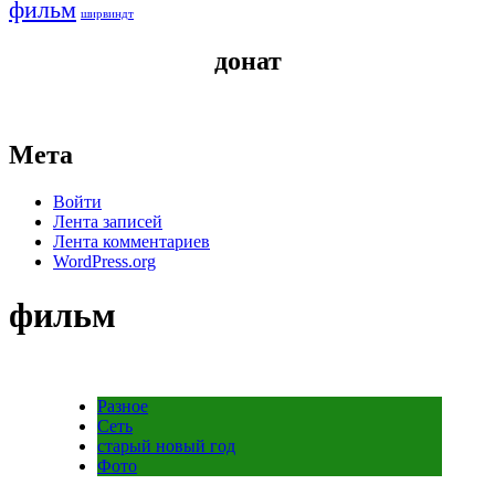
фильм
ширвиндт
донат
Мета
Войти
Лента записей
Лента комментариев
WordPress.org
фильм
Разное
Сеть
старый новый год
Фото