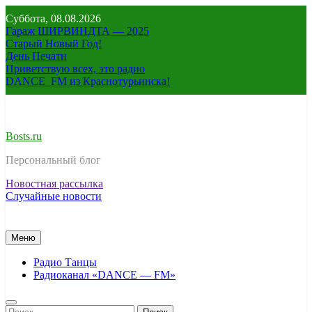
Перейти
Суббота, 08.08.2026
к
Гараж ШИРВИНДТА — 2025
содержимому
Старый Новый Год!
День Печати
Приветствую всех, это радио
DANCE_FM из Краснотурьинска!
Bosts.ru
Персональный блог
Новостная рассылка
Случайные новости
Меню
Радио Танцы
Радиоканал «DANCE — FM»
Найти: